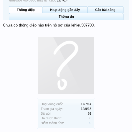
lehieu507700 được thấy lần cuối:
17/7/14
Thông điệp
Hoạt động gần đây
Các bài đăng
Thông tin
Chưa có thông điệp nào trên hồ sơ của lehieu507700.
Hoạt động cuối:
17/7/14
Tham gia ngày:
12/9/13
Bài gửi:
61
Đã được thích:
0
Điểm thành tích:
0