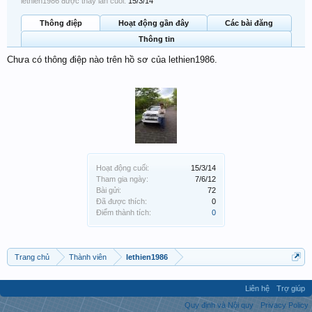
lethien1986 được thấy lần cuối:
15/3/14
Thông điệp
Hoạt động gần đây
Các bài đăng
Thông tin
Chưa có thông điệp nào trên hồ sơ của lethien1986.
Hoạt động cuối:
15/3/14
Tham gia ngày:
7/6/12
Bài gửi:
72
Đã được thích:
0
Điểm thành tích:
0
Trang chủ
Thành viên
lethien1986
Liên hệ
Trợ giúp
Quy định và Nội quy
Privacy Policy