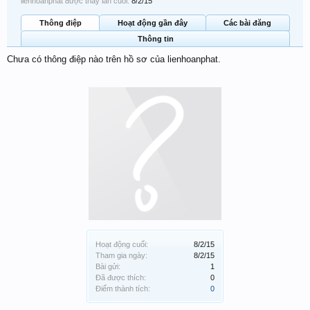
lienhoanphat được thấy lần cuối:
8/2/15
Thông điệp
Hoạt động gần đây
Các bài đăng
Thông tin
Chưa có thông điệp nào trên hồ sơ của lienhoanphat.
Hoạt động cuối:
8/2/15
Tham gia ngày:
8/2/15
Bài gửi:
1
Đã được thích:
0
Điểm thành tích:
0