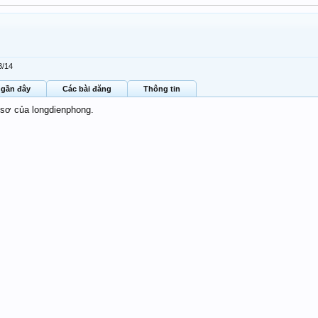
3/14
 gần đây
Các bài đăng
Thông tin
 sơ của longdienphong.