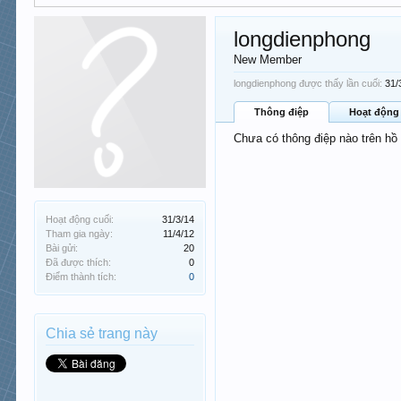
longdienphong
New Member
longdienphong được thấy lần cuối:
31/
Thông điệp
Hoạt động
Chưa có thông điệp nào trên hồ
Hoạt động cuối:
31/3/14
Tham gia ngày:
11/4/12
Bài gửi:
20
Đã được thích:
0
Điểm thành tích:
0
Chia sẻ trang này