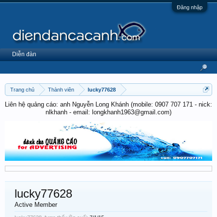
Đăng nhập
Diễn đàn
Trang chủ
Thành viên
lucky77628
Liên hệ quảng cáo: anh Nguyễn Long Khánh (mobile: 0907 707 171 - nick:
nlkhanh - email: longkhanh1963@gmail.com)
lucky77628
Active Member