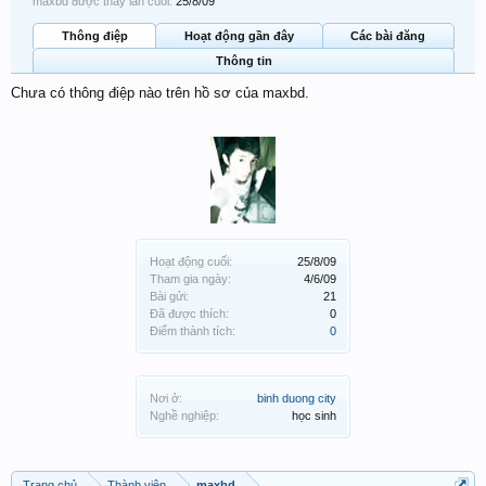
maxbd được thấy lần cuối:
25/8/09
Thông điệp
Hoạt động gần đây
Các bài đăng
Thông tin
Chưa có thông điệp nào trên hồ sơ của maxbd.
Hoạt động cuối:
25/8/09
Tham gia ngày:
4/6/09
Bài gửi:
21
Đã được thích:
0
Điểm thành tích:
0
Nơi ở:
binh duong city
Nghề nghiệp:
học sinh
Trang chủ
Thành viên
maxbd