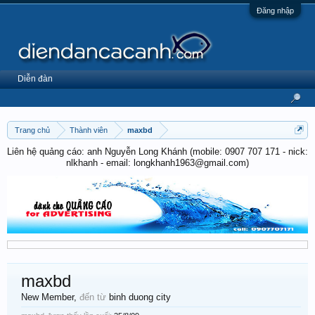
Đăng nhập
Diễn đàn
Trang chủ
Thành viên
maxbd
Liên hệ quảng cáo: anh Nguyễn Long Khánh (mobile: 0907 707 171 - nick:
nlkhanh - email: longkhanh1963@gmail.com)
maxbd
New Member
,
đến từ
binh duong city