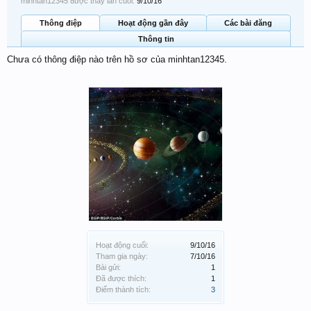
minhtan12345 được thấy lần cuối:
9/10/16
Thông điệp
Hoạt động gần đây
Các bài đăng
Thông tin
Chưa có thông điệp nào trên hồ sơ của minhtan12345.
Hoạt động cuối:
9/10/16
Tham gia ngày:
7/10/16
Bài gửi:
1
Đã được thích:
1
Điểm thành tích:
3