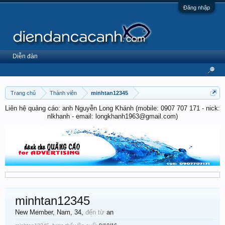
Đăng nhập
Diễn đàn
Trang chủ
Thành viên
minhtan12345
Liên hệ quảng cáo: anh Nguyễn Long Khánh (mobile: 0907 707 171 - nick:
nlkhanh - email: longkhanh1963@gmail.com)
minhtan12345
New Member
, Nam, 34,
đến từ
an