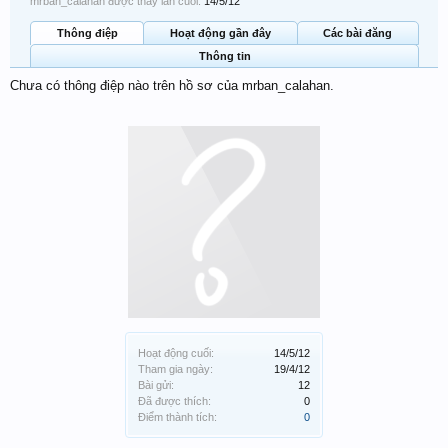
mrban_calahan được thấy lần cuối:
14/5/12
Thông điệp
Hoạt động gần đây
Các bài đăng
Thông tin
Chưa có thông điệp nào trên hồ sơ của mrban_calahan.
Hoạt động cuối:
14/5/12
Tham gia ngày:
19/4/12
Bài gửi:
12
Đã được thích:
0
Điểm thành tích:
0