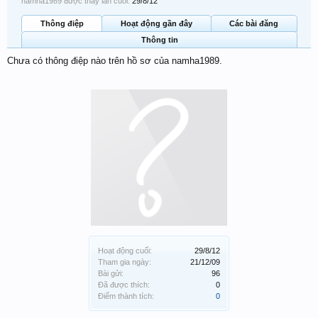
namha1989 được thấy lần cuối:
29/8/12
Thông điệp
Hoạt động gần đây
Các bài đăng
Thông tin
Chưa có thông điệp nào trên hồ sơ của namha1989.
Hoạt động cuối:
29/8/12
Tham gia ngày:
21/12/09
Bài gửi:
96
Đã được thích:
0
Điểm thành tích:
0