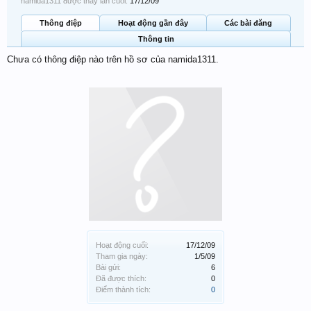
namida1311 được thấy lần cuối:
17/12/09
Thông điệp
Hoạt động gần đây
Các bài đăng
Thông tin
Chưa có thông điệp nào trên hồ sơ của namida1311.
Hoạt động cuối:
17/12/09
Tham gia ngày:
1/5/09
Bài gửi:
6
Đã được thích:
0
Điểm thành tích:
0