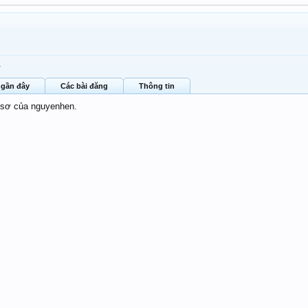
1
 gần đây
Các bài đăng
Thông tin
ồ sơ của nguyenhen.