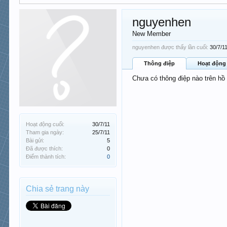
nguyenhen
New Member
nguyenhen được thấy lần cuối:
30/7/1
Thông điệp
Hoạt động
Chưa có thông điệp nào trên h
Hoạt động cuối:
30/7/11
Tham gia ngày:
25/7/11
Bài gửi:
5
Đã được thích:
0
Điểm thành tích:
0
Chia sẻ trang này