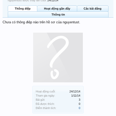
nguyentust được thấy lần cuối:
24/12/14
Thông điệp
Hoạt động gần đây
Các bài đăng
Thông tin
Chưa có thông điệp nào trên hồ sơ của nguyentust.
Hoạt động cuối:
24/12/14
Tham gia ngày:
1/11/14
Bài gửi:
3
Đã được thích:
0
Điểm thành tích:
0