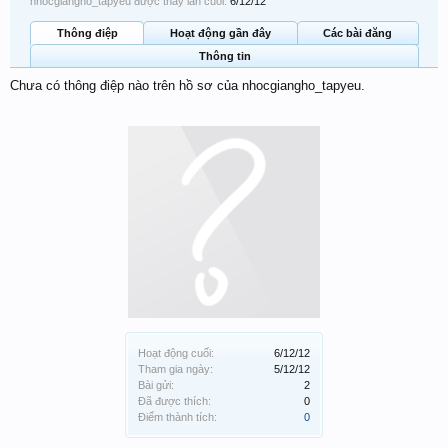
nhocgiangho_tapyeu được thấy lần cuối:
6/12/12
Thông điệp
Hoạt động gần đây
Các bài đăng
Thông tin
Chưa có thông điệp nào trên hồ sơ của nhocgiangho_tapyeu.
Hoạt động cuối:
6/12/12
Tham gia ngày:
5/12/12
Bài gửi:
2
Đã được thích:
0
Điểm thành tích:
0