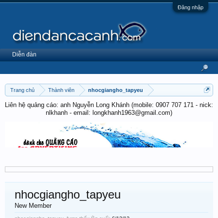
Đăng nhập
Diễn đàn
Trang chủ
Thành viên
nhocgiangho_tapyeu
Liên hệ quảng cáo: anh Nguyễn Long Khánh (mobile: 0907 707 171 - nick:
nlkhanh - email: longkhanh1963@gmail.com)
nhocgiangho_tapyeu
New Member