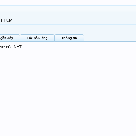
TPHCM
 gần đây
Các bài đăng
Thông tin
 sơ của NHT.