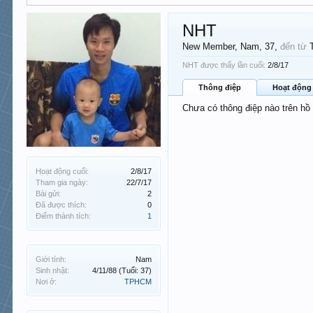
NHT
New Member
, Nam, 37,
đến từ
NHT được thấy lần cuối:
2/8/17
Thông điệp
Hoạt động
Chưa có thông điệp nào trên hồ
Hoạt động cuối:
2/8/17
Tham gia ngày:
22/7/17
Bài gửi:
2
Đã được thích:
0
Điểm thành tích:
1
Giới tính:
Nam
Sinh nhật:
4/11/88
(Tuổi: 37)
Nơi ở:
TPHCM