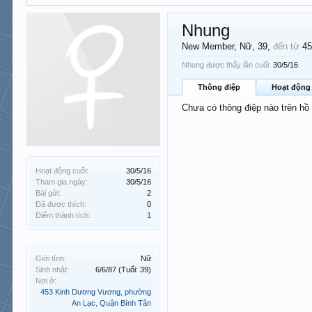
Nhung
New Member
, Nữ, 39,
đến từ
45
Nhung được thấy lần cuối:
30/5/16
Thông điệp
Hoạt động
Chưa có thông điệp nào trên hồ
Hoạt động cuối:
30/5/16
Tham gia ngày:
30/5/16
Bài gửi:
2
Đã được thích:
0
Điểm thành tích:
1
Giới tính:
Nữ
Sinh nhật:
6/6/87
(Tuổi: 39)
Nơi ở:
453 Kinh Dương Vương, phường
An Lạc, Quận Bình Tân