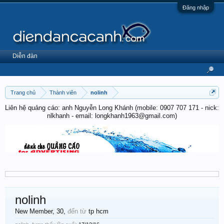
Đăng nhập
Diễn đàn
Trang chủ
Thành viên
nolinh
Liên hệ quảng cáo: anh Nguyễn Long Khánh (mobile: 0907 707 171 - nick:
nlkhanh - email: longkhanh1963@gmail.com)
nolinh
New Member
, 30,
đến từ
tp hcm