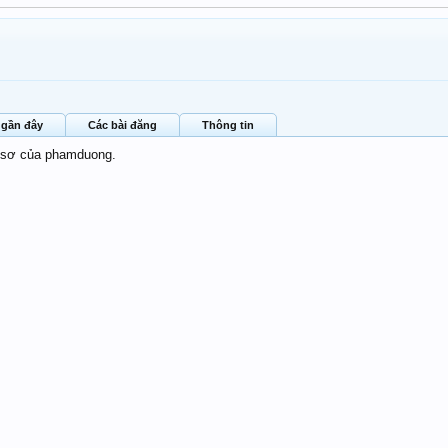
 gần đây
Các bài đăng
Thông tin
ồ sơ của phamduong.