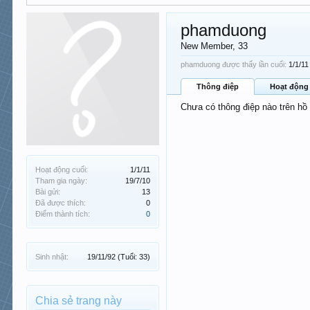
phamduong
New Member
, 33
phamduong được thấy lần cuối:
1/1/11
Thông điệp
Hoạt động
Chưa có thông điệp nào trên h
Hoạt động cuối:
1/1/11
Tham gia ngày:
19/7/10
Bài gửi:
13
Đã được thích:
0
Điểm thành tích:
0
Sinh nhật:
19/11/92
(Tuổi: 33)
Chia sẻ trang này