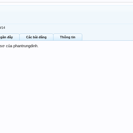
0/14
 gần đây
Các bài đăng
Thông tin
 sơ của phantrungdinh.