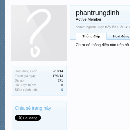
phantrungdinh
Active Member
phantrungdinh được thấy lần cuối:
2/1
Thông điệp
Hoạt động
Chưa có thông điệp nào trên hồ
Hoạt động cuối:
2/10/14
Tham gia ngày:
17/3/13
Bài gửi:
271
Đã được thích:
0
Điểm thành tích:
0
Chia sẻ trang này