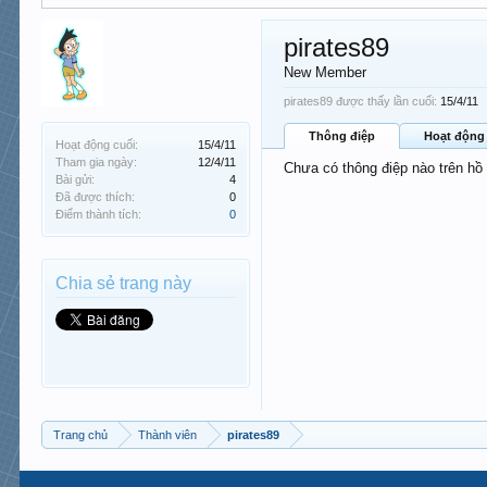
pirates89
New Member
pirates89 được thấy lần cuối:
15/4/11
Thông điệp
Hoạt động
Hoạt động cuối:
15/4/11
Tham gia ngày:
12/4/11
Chưa có thông điệp nào trên hồ
Bài gửi:
4
Đã được thích:
0
Điểm thành tích:
0
Chia sẻ trang này
Trang chủ
Thành viên
pirates89