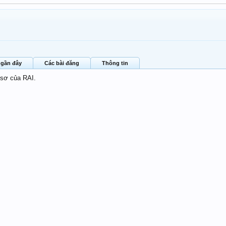
 gần đây
Các bài đăng
Thông tin
 sơ của RAI.