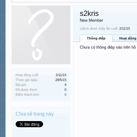
s2kris
New Member
s2kris được thấy lần cuối:
2/11/15
Thông điệp
Hoạt động
Chưa có thông điệp nào trên hồ
Hoạt động cuối:
2/11/15
Tham gia ngày:
28/5/15
Bài gửi:
4
Đã được thích:
0
Điểm thành tích:
0
Chia sẻ trang này