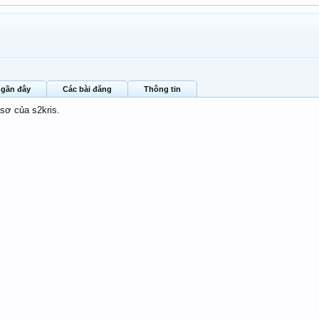
 gần đây
Các bài đăng
Thông tin
 sơ của s2kris.