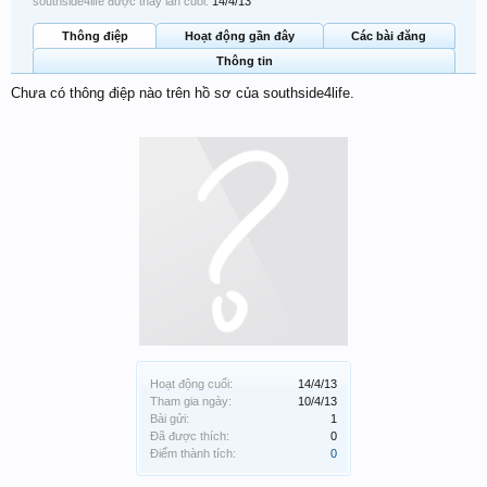
southside4life được thấy lần cuối:
14/4/13
Thông điệp
Hoạt động gần đây
Các bài đăng
Thông tin
Chưa có thông điệp nào trên hồ sơ của southside4life.
Hoạt động cuối:
14/4/13
Tham gia ngày:
10/4/13
Bài gửi:
1
Đã được thích:
0
Điểm thành tích:
0