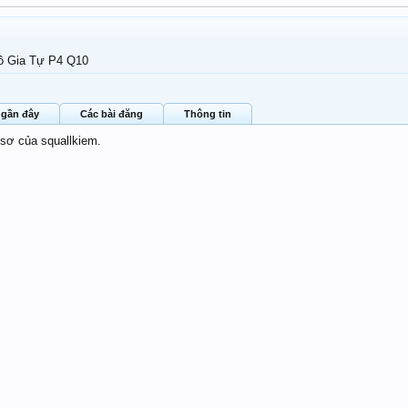
ô Gia Tự P4 Q10
 gần đây
Các bài đăng
Thông tin
 sơ của squallkiem.