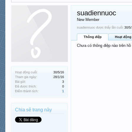
suadiennuoc
New Member
suadiennuoc được thấy lần cuối:
30/5
Thông điệp
Hoạt động
Chưa có thông điệp nào trên hồ
Hoạt động cuối:
30/5/16
Tham gia ngày:
28/1/16
Bài gửi:
3
Đã được thích:
0
Điểm thành tích:
1
Chia sẻ trang này