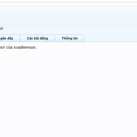
/16
 gần đây
Các bài đăng
Thông tin
 sơ của suadiennuoc.