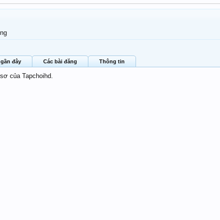
ơng
 gần đây
Các bài đăng
Thông tin
 sơ của Tapchoihd.