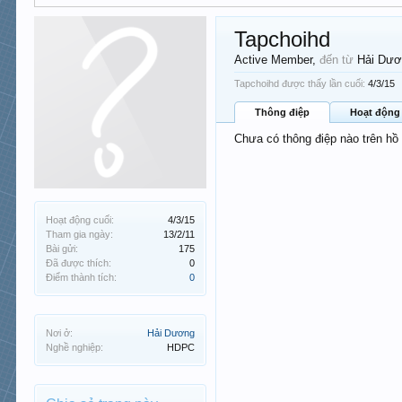
Tapchoihd
Active Member
,
đến từ
Hải Dư
Tapchoihd được thấy lần cuối:
4/3/15
Thông điệp
Hoạt động
Chưa có thông điệp nào trên hồ
Hoạt động cuối:
4/3/15
Tham gia ngày:
13/2/11
Bài gửi:
175
Đã được thích:
0
Điểm thành tích:
0
Nơi ở:
Hải Dương
Nghề nghiệp:
HDPC