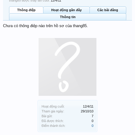
thang85 được thấy lần cuối:
12/4/11
Thông điệp
Hoạt động gần đây
Các bài đăng
Thông tin
Chưa có thông điệp nào trên hồ sơ của thang85.
Hoạt động cuối:
12/4/11
Tham gia ngày:
29/10/10
Bài gửi:
7
Đã được thích:
0
Điểm thành tích:
0