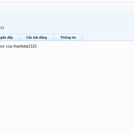
/13
 gần đây
Các bài đăng
Thông tin
 sơ của thanhdat2110.