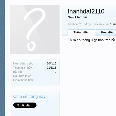
thanhdat2110
New Member
thanhdat2110 được thấy lần cuối:
10/4
Thông điệp
Hoạt động
Chưa có thông điệp nào trên hồ
Hoạt động cuối:
10/4/13
Tham gia ngày:
21/3/13
Bài gửi:
2
Đã được thích:
0
Điểm thành tích:
0
Chia sẻ trang này