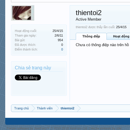
thientoi2
Active Member
thientoi2 được thấy lần cuối:
25/4/15
Hoạt động cuối:
25/4/15
Tham gia ngày:
2/6/11
Thông điệp
Hoạt động
Bài gửi:
954
Chưa có thông điệp nào trên hồ 
Đã được thích:
0
Điểm thành tích:
0
Chia sẻ trang này
Trang chủ
Thành viên
thientoi2
Forum software by XenForo™
© 2010-2018 XenForo Ltd.
|
Media embeds by s9e