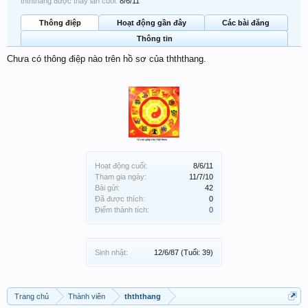
thththang được thấy lần cuối:
8/6/11
Thông điệp
Hoạt động gần đây
Các bài đăng
Thông tin
Chưa có thông điệp nào trên hồ sơ của thththang.
Hoạt động cuối:
8/6/11
Tham gia ngày:
11/7/10
Bài gửi:
42
Đã được thích:
0
Điểm thành tích:
0
Sinh nhật:
12/6/87
(Tuổi: 39)
Trang chủ
Thành viên
thththang