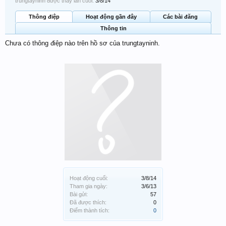
trungtayninh được thấy lần cuối:
3/8/14
Thông điệp
Hoạt động gần đây
Các bài đăng
Thông tin
Chưa có thông điệp nào trên hồ sơ của trungtayninh.
Hoạt động cuối:
3/8/14
Tham gia ngày:
3/6/13
Bài gửi:
57
Đã được thích:
0
Điểm thành tích:
0