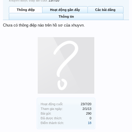
xhuyvn được thấy lần cuối:
23/7/20
Thông điệp
Hoạt động gần đây
Các bài đăng
Thông tin
Chưa có thông điệp nào trên hồ sơ của xhuyvn.
Hoạt động cuối:
23/7/20
Tham gia ngày:
2/1/13
Bài gửi:
290
Đã được thích:
0
Điểm thành tích:
18