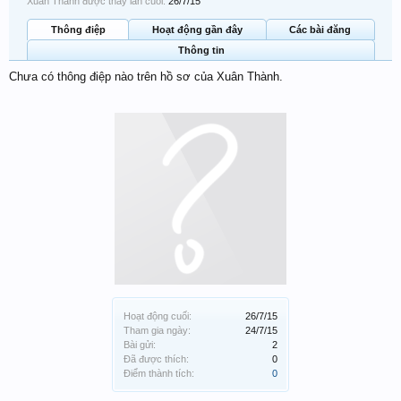
Xuân Thành được thấy lần cuối:
26/7/15
Thông điệp
Hoạt động gần đây
Các bài đăng
Thông tin
Chưa có thông điệp nào trên hồ sơ của Xuân Thành.
Hoạt động cuối:
26/7/15
Tham gia ngày:
24/7/15
Bài gửi:
2
Đã được thích:
0
Điểm thành tích:
0