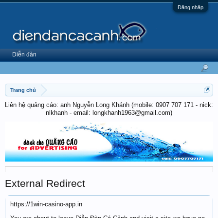
Đăng nhập
Diễn đàn
Trang chủ
Liên hệ quảng cáo: anh Nguyễn Long Khánh (mobile: 0907 707 171 - nick:
nlkhanh - email: longkhanh1963@gmail.com)
External Redirect
https://1win-casino-app.in