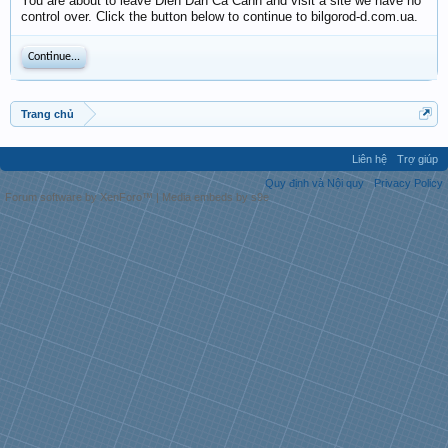
You are about to leave Diễn Đàn Cá Cảnh and visit a site we have no
control over. Click the button below to continue to bilgorod-d.com.ua.
Continue...
Trang chủ
Liên hệ
Trợ giúp
Quy định và Nội quy
Privacy Policy
Forum software by XenForo™
|
Media embeds by s9e