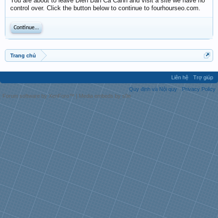
You are about to leave Diễn Đàn Cá Cảnh and visit a site we have no
control over. Click the button below to continue to fourhourseo.com.
Continue...
Trang chủ
Liên hệ
Trợ giúp
Quy định và Nội quy
Privacy Policy
Forum software by XenForo™
|
Media embeds by s9e