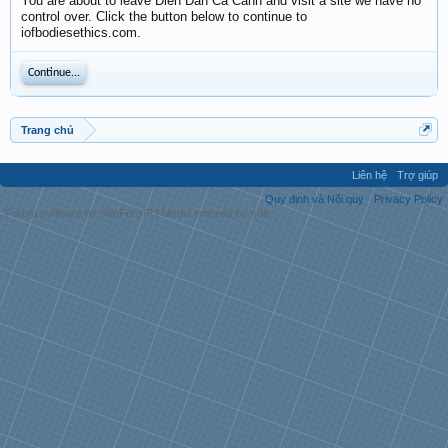
You are about to leave Diễn Đàn Cá Cảnh and visit a site we have no
control over. Click the button below to continue to
iofbodiesethics.com.
Continue...
Trang chủ
Liên hệ
Trợ giúp
Quy định và Nội quy
Privacy Policy
Forum software by XenForo™
|
Media embeds by s9e