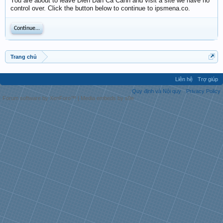
You are about to leave Diễn Đàn Cá Cảnh and visit a site we have no
control over. Click the button below to continue to ipsmena.co.
Continue...
Trang chủ
Liên hệ
Trợ giúp
Quy định và Nội quy
Privacy Policy
Forum software by XenForo™
|
Media embeds by s9e