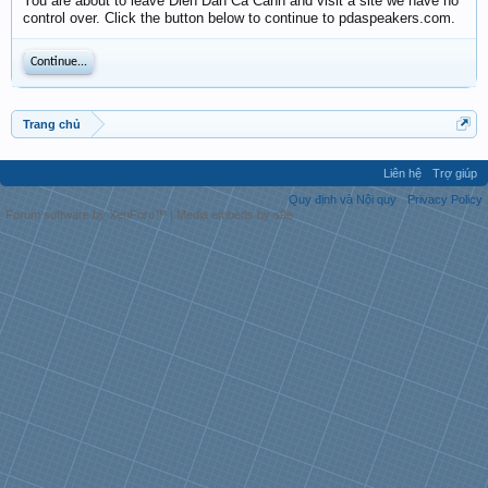
You are about to leave Diễn Đàn Cá Cảnh and visit a site we have no
control over. Click the button below to continue to pdaspeakers.com.
Continue...
Trang chủ
Liên hệ
Trợ giúp
Quy định và Nội quy
Privacy Policy
Forum software by XenForo™
|
Media embeds by s9e