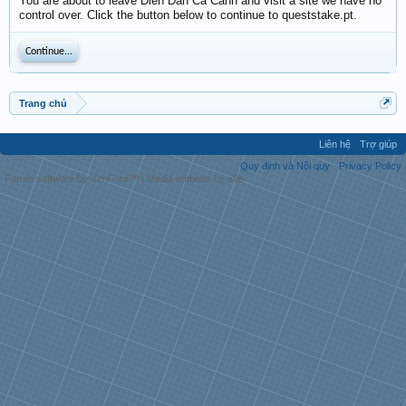
You are about to leave Diễn Đàn Cá Cảnh and visit a site we have no
control over. Click the button below to continue to queststake.pt.
Continue...
Trang chủ
Liên hệ
Trợ giúp
Quy định và Nội quy
Privacy Policy
Forum software by XenForo™
|
Media embeds by s9e