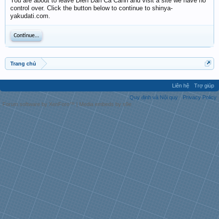
You are about to leave Diễn Đàn Cá Cảnh and visit a site we have no
control over. Click the button below to continue to shinya-
yakudati.com.
Continue...
Trang chủ
Liên hệ
Trợ giúp
Quy định và Nội quy
Privacy Policy
Forum software by XenForo™
|
Media embeds by s9e