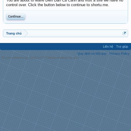
You are about to leave Diễn Đàn Cá Cảnh and visit a site we have no
control over. Click the button below to continue to shortu.me.
Continue...
Trang chủ
Liên hệ
Trợ giúp
Quy định và Nội quy
Privacy Policy
Forum software by XenForo™
|
Media embeds by s9e