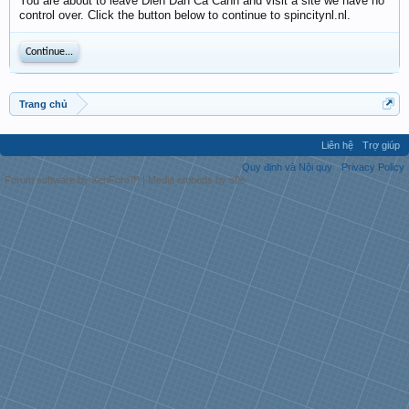
You are about to leave Diễn Đàn Cá Cảnh and visit a site we have no
control over. Click the button below to continue to spincitynl.nl.
Continue...
Trang chủ
Liên hệ
Trợ giúp
Quy định và Nội quy
Privacy Policy
Forum software by XenForo™
|
Media embeds by s9e