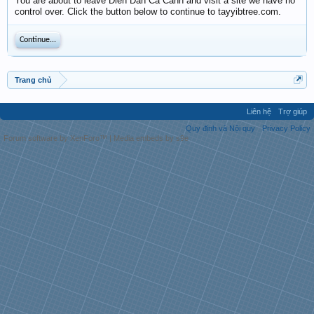
You are about to leave Diễn Đàn Cá Cảnh and visit a site we have no
control over. Click the button below to continue to tayyibtree.com.
Continue...
Trang chủ
Liên hệ
Trợ giúp
Quy định và Nội quy
Privacy Policy
Forum software by XenForo™
|
Media embeds by s9e