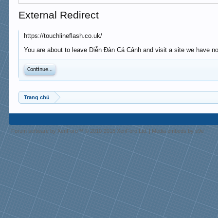
External Redirect
https://touchlineflash.co.uk/
You are about to leave Diễn Đàn Cá Cảnh and visit a site we have no c
Continue...
Trang chủ
Forum software by XenForo™
© 2010-2018 XenForo Ltd.
|
Media embeds by s9e