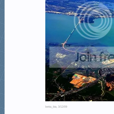
betta_bia
,
3/12/09