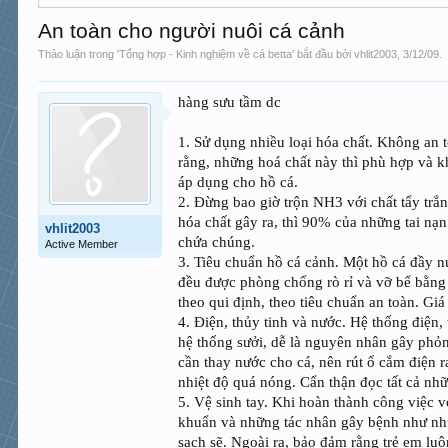
An toàn cho người nuôi cá cảnh
Thảo luận trong '
Tổng hợp - Kinh nghiệm về cá betta
' bắt đầu bởi
vhlit2003
,
3/12/09
.
hàng sưu tầm dc
1. Sử dụng nhiều loại hóa chất. Không an 
rằng, những hoá chất này thì phù hợp và k
áp dụng cho hồ cá.
2. Đừng bao giờ trộn NH3 với chất tẩy trắn
hóa chất gây ra, thì 90% của những tai nạn
vhlit2003
chứa chúng.
Active Member
3. Tiêu chuẩn hồ cá cảnh. Một hồ cá đầy n
đều được phòng chống rò rỉ và vỡ bể bằng
theo qui định, theo tiêu chuẩn an toàn. Gi
4. Điện, thủy tinh và nước. Hệ thống điện,
hệ thống sưởi, dễ là nguyên nhân gây phỏn
cần thay nước cho cá, nên rút ổ cắm điện r
nhiệt độ quá nóng. Cẩn thận đọc tất cả nh
5. Vệ sinh tay. Khi hoàn thành công việc v
khuẩn và những tác nhân gây bệnh như nhữ
sạch sẽ. Ngoài ra, bảo đảm rằng trẻ em luô