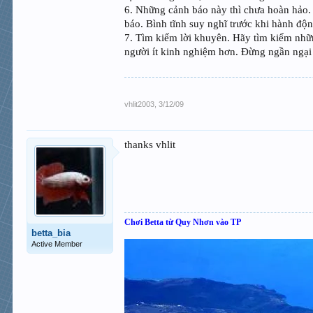
6. Những cảnh báo này thì chưa hoàn hảo.
báo. Bình tĩnh suy nghĩ trước khi hành độn
7. Tìm kiếm lời khuyên. Hãy tìm kiếm nhữ
người ít kinh nghiệm hơn. Đừng ngần ngại 
vhlit2003
,
3/12/09
thanks vhlit
Chơi Betta từ Quy Nhơn vào TP
betta_bia
Active Member