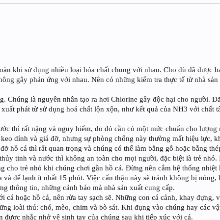
toàn khi sử dụng nhiều loại hóa chất chung với nhau. Cho dù đã được 
hông gây phản ứng với nhau. Nên có những kiểm tra thực tế từ nhà sản 
g. Chúng là nguyên nhân tạo ra hơi Chlorine gây độc hại cho người. Đã 
 xuất phát từ sử dụng hoá chất lộn xộn, như kết quả của NH3 với chất 
ước thì rất nặng và nguy hiểm, do đó cần có một mức chuẩn cho lượng 
 keo dính và giá đỡ, nhưng sự phòng chống này thường mất hiệu lực, k
á đỡ hồ cá thì rất quan trọng và chúng có thể làm bằng gỗ hoặc bằng thép
 thủy tinh và nước thì không an toàn cho mọi người, đặc biệt là trẻ nhỏ
g cho trẻ nhỏ khi chúng chơi gần hồ cá. Đừng nên cắm hệ thống nhiệt 
a và để lạnh ít nhất 15 phút. Việc cẩn thận này sẽ tránh không bị nóng,
ững thông tin, những cảnh báo mà nhà sản xuất cung cấp.
ới cá hoặc hồ cá, nên rửa tay sạch sẽ. Những con cá cảnh, khay đựng, 
ng loài thú: chó, mèo, chim và bò sát. Khi đụng vào chúng hay các vậ
n được nhắc nhở vệ sinh tay của chúng sau khi tiếp xúc với cá.