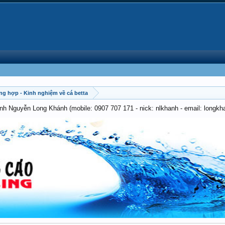
ng hợp - Kinh nghiệm về cá betta
anh Nguyễn Long Khánh (mobile: 0907 707 171 - nick: nlkhanh - email: long