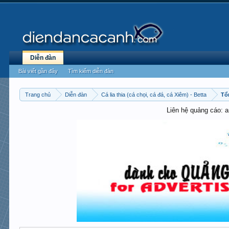
Diễn đàn
Bài viết gần đây
Tìm kiếm diễn đàn
Trang chủ
Diễn đàn
Cá lia thia (cá chọi, cá đá, cá Xiêm) - Betta
Tổ
Liên hệ quảng cáo: 