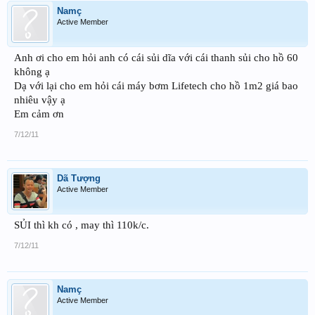
Namç
Active Member
Anh ơi cho em hỏi anh có cái sủi dĩa với cái thanh sủi cho hồ 60
không ạ
Dạ với lại cho em hỏi cái máy bơm Lifetech cho hồ 1m2 giá bao
nhiêu vậy ạ
Em cảm ơn
7/12/11
Dã Tượng
Active Member
SỦI thì kh có , may thì 110k/c.
7/12/11
Namç
Active Member