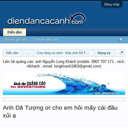
Đăng nhập
Diễn đàn
Bài viết gần đây
Tìm kiếm diễn đàn
Diễn đàn
...
Cửa hàng cá cảnh - thủy sinh Dã Tượng
Dụng cụ
Liên hệ quảng cáo: anh Nguyễn Long Khánh (mobile: 0907 707 171 - nick:
nlkhanh - email: longkhanh1963@gmail.com)
Anh Dã Tượng ơi cho em hỏi mấy cái đầu
xủi ạ