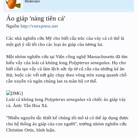
Moderator
Áo giáp 'nàng tiên cá'
Nguồn
http://vnexpress.net
Các nhà nghiên cứu Mỹ cho biết cấu trúc của vảy cá có thể là
một gợi ý rất tốt cho các loại áo giáp của tương lai.
Một nhóm nghiên cứu tại Viện công nghệ Massachusetts đã tìm
hiểu vẩy của loài cá khủng long
Polypterus senegalus
. Họ cho
biết cấu tạo vẩy cá làm lệch sức ép từ cú cắn của những kẻ ăn
thịt, buộc các vết nứt gãy chạy theo vòng tròn xung quanh chỗ
cắn xuyên và ngăn chúng lan ra toàn bộ cơ thể.
Loài cá khủng long
Polypterus senegalus
và chiếc áo giáp vảy
cá. Ảnh: Tân Hoa Xã.
"Nhiều nguyên tắc thiết kế chúng tôi mô tả có thể áp dụng được
cho hệ thống áo giáp của con người", trưởng nhóm nghiên cứu
Christine Ortiz, bình luận.