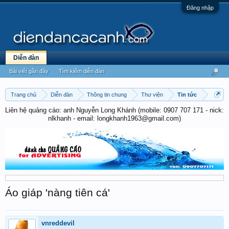
Đăng nhập
Diễn đàn
Bài viết gần đây
Tìm kiếm diễn đàn
Trang chủ
Diễn đàn
Thông tin chung
Thư viện
Tin tức
Liên hệ quảng cáo: anh Nguyễn Long Khánh (mobile: 0907 707 171 - nick:
nlkhanh - email: longkhanh1963@gmail.com)
Áo giáp 'nàng tiên cá'
vnreddevil