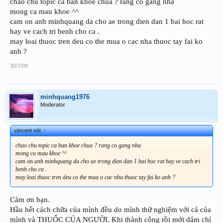
chao chu topic ca ban khoe chua ? rang co gang nha
mong ca mau khoe ^^
cam on anh minhquang da cho ae trong dien dan 1 bai hoc rat
hay ve cach tri benh cho ca .
may loai thuoc tren deu co the mua o cac nha thuoc tay fai ko
anh ?
30/7/09
minhquang1976
Moderator
vincent nói:
↑
chao chu topic ca ban khoe chua ? rang co gang nha
mong ca mau khoe ^^
cam on anh minhquang da cho ae trong dien dan 1 bai hoc rat hay ve cach tri
benh cho ca .
may loai thuoc tren deu co the mua o cac nha thuoc tay fai ko anh ?
Cảm ơn bạn.
Hầu hết cách chữa của mình đều do mình thử nghiệm với cá của
mình và THUỐC CỦA NGƯỜI. Khi thành công rồi mới dám chỉ