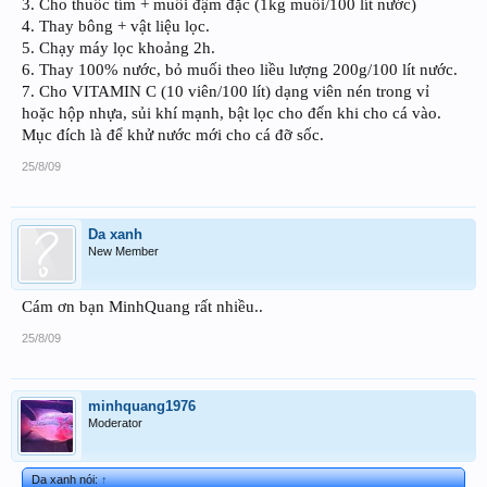
3. Cho thuốc tím + muối đậm đặc (1kg muối/100 lít nước)
4. Thay bông + vật liệu lọc.
5. Chạy máy lọc khoảng 2h.
6. Thay 100% nước, bỏ muối theo liều lượng 200g/100 lít nước.
7. Cho VITAMIN C (10 viên/100 lít) dạng viên nén trong vỉ
hoặc hộp nhựa, sủi khí mạnh, bật lọc cho đến khi cho cá vào.
Mục đích là để khử nước mới cho cá đỡ sốc.
25/8/09
Da xanh
New Member
Cám ơn bạn MinhQuang rất nhiều..
25/8/09
minhquang1976
Moderator
Da xanh nói:
↑