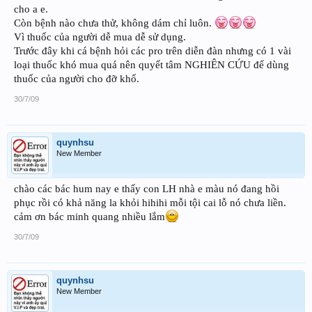
cho a e.
Còn bệnh nào chưa thử, không dám chỉ luôn.
Vì thuốc của người dễ mua dễ sử dụng.
Trước đây khi cá bệnh hỏi các pro trên diễn đàn nhưng có 1 vài
loại thuốc khó mua quá nên quyết tâm NGHIÊN CỨU để dùng
thuốc của người cho đỡ khổ.
30/7/09
quynhsu
New Member
chào các bác hum nay e thấy con LH nhà e màu nó đang hồi
phục rồi có khả năng la khỏi hihihi mỗi tội cai lỗ nó chưa liền.
cảm ơn bác minh quang nhiều lắm
30/7/09
quynhsu
New Member