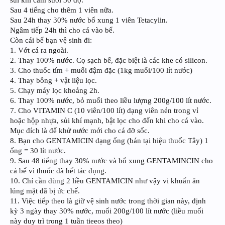
Sau 4 tiếng cho thêm 1 viên nữa.
Sau 24h thay 30% nước bổ xung 1 viên Tetacylin.
Ngâm tiếp 24h thì cho cá vào bể.
Còn cái bể bạn vệ sinh đi:
1. Vớt cá ra ngoài.
2. Thay 100% nước. Cọ sạch bể, đặc biệt là các khe có silicon.
3. Cho thuốc tím + muối đậm đặc (1kg muối/100 lít nước)
4. Thay bông + vật liệu lọc.
5. Chạy máy lọc khoảng 2h.
6. Thay 100% nước, bỏ muối theo liều lượng 200g/100 lít nước.
7. Cho VITAMIN C (10 viên/100 lít) dạng viên nén trong vỉ
hoặc hộp nhựa, sủi khí mạnh, bật lọc cho đến khi cho cá vào.
Mục đích là để khử nước mới cho cá đỡ sốc.
8. Bạn cho GENTAMICIN dạng ống (bán tại hiệu thuốc Tây) 1
ống = 30 lít nước.
9. Sau 48 tiếng thay 30% nước và bổ xung GENTAMINCIN cho
cả bể vì thuốc đã hết tác dụng.
10. Chỉ cần dùng 2 liều GENTAMICIN như vậy vi khuẩn ăn
lủng mặt đã bị ức chế.
11. Việc tiếp theo là giữ vệ sinh nước trong thời gian này, định
kỳ 3 ngày thay 30% nước, muối 200g/100 lít nước (liều muối
này duy trì trong 1 tuần tieeos theo)