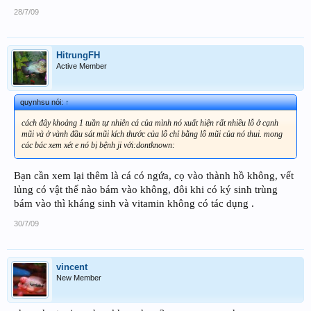
28/7/09
HitrungFH
Active Member
quynhsu nói:
↑
cách đây khoảng 1 tuần tự nhiên cá của mình nó xuất hiện rất nhiều lỗ ở cạnh
mũi và ở vành đầu sát mũi kích thước của lỗ chỉ bằng lỗ mũi của nó thui. mong
các bác xem xét e nó bị bệnh ji với:dontknown:
Bạn cần xem lại thêm là cá có ngứa, cọ vào thành hồ không, vết
lủng có vật thể nào bám vào không, đôi khi có ký sinh trùng
bám vào thì kháng sinh và vitamin không có tác dụng .
30/7/09
vincent
New Member