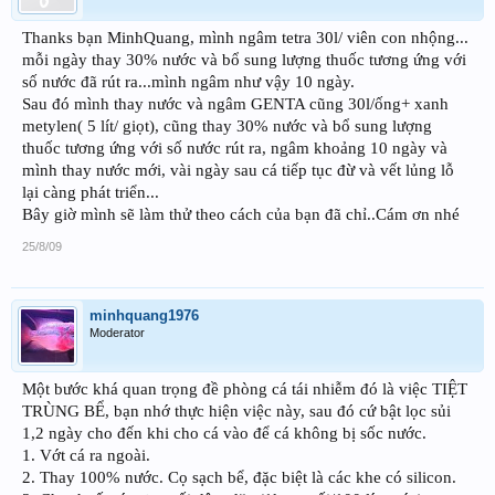
Thanks bạn MinhQuang, mình ngâm tetra 30l/ viên con nhộng...
mỗi ngày thay 30% nước và bổ sung lượng thuốc tương ứng với
số nước đã rút ra...mình ngâm như vậy 10 ngày.
Sau đó mình thay nước và ngâm GENTA cũng 30l/ống+ xanh
metylen( 5 lít/ giọt), cũng thay 30% nước và bổ sung lượng
thuốc tương ứng với số nước rút ra, ngâm khoảng 10 ngày và
mình thay nước mới, vài ngày sau cá tiếp tục đừ và vết lủng lỗ
lại càng phát triển...
Bây giờ mình sẽ làm thử theo cách của bạn đã chỉ..Cám ơn nhé
25/8/09
minhquang1976
Moderator
Một bước khá quan trọng đề phòng cá tái nhiễm đó là việc TIỆT
TRÙNG BỂ, bạn nhớ thực hiện việc này, sau đó cứ bật lọc sủi
1,2 ngày cho đến khi cho cá vào để cá không bị sốc nước.
1. Vớt cá ra ngoài.
2. Thay 100% nước. Cọ sạch bể, đặc biệt là các khe có silicon.