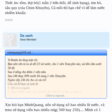
Thức ăn: tôm, thịt bò(1 tuần 2 bữa thôi, dễ sình bụng), tim bò,
sâu quy (của Chim Khuyên), Cá mồi thì hạn chế vì dễ làm nước
nhiễm khuẩn.
6/8/09
Da xanh
New Member
minhquang1976 nói:
↑
Vi khuẩn ăn lủng mặt rồi.
Bạn nên vớt cá ra xô để 2/3 xô nước, cho 1 viên Tetacylin vào, sủi khí cắm sưởi
30 độ.
Sau 4 tiếng cho thêm 1 viên nữa.
Sau 24h thay 30% nước bổ xung 1 viên Tetacylin.
Ngâm tiếp 24h thì cho cá vào bể.
Còn cái bể bạn vệ sinh đi:
1. Vớt cá ra ngoài.
2. Thay 100% nước. Cọ sạch bể, đặc biệt là các khe có silicon.
Click to expand...
3. Cho thuốc tím + muối đậm đặc (1kg muối/100 lít nước)
4. Thay bông + vật liệu lọc.
5. Chạy máy lọc khoảng 2h.
Xin hỏi bạn MinhQuang, nên sử dụng xô bao nhiêu lít nước, và
6. Thay 100% nước, bỏ muối theo liều lượng 200g/100 lít nước.
tetra sử dụng viên bao nhiêu mlg( 500 hay 250).... Mình có 1
7. Cho VITAMIN C (10 viên/100 lít) dạng viên nén trong vỉ hoặc hộp nhựa, sủi