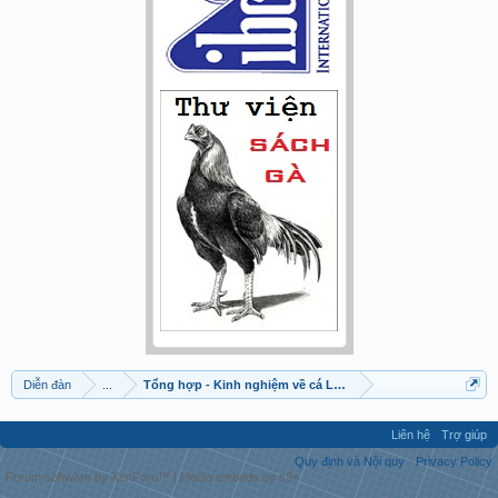
Diễn đàn
...
Tổng hợp - Kinh nghiệm về cá La Hán
Liên hệ
Trợ giúp
Quy định và Nội quy
Privacy Policy
Forum software by XenForo™
|
Media embeds by s9e