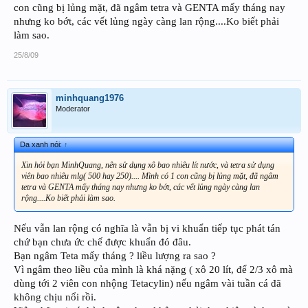
con cũng bị lủng mặt, đã ngâm tetra và GENTA mấy tháng nay
khí mạnh, bật lọc cho đến khi cho cá vào. Mục đích là để khử nước mới cho cá
nhưng ko bớt, các vết lủng ngày càng lan rộng....Ko biết phải
đỡ sốc.
8. Bạn cho GENTAMICIN dạng ống (bán tại hiệu thuốc Tây) 1 ống = 30 lít
làm sao.
nước.
9. Sau 48 tiếng thay 30% nước và bổ xung GENTAMINCIN cho cả bể vì thuốc đã
25/8/09
hết tác dụng.
10. Chỉ cần dùng 2 liều GENTAMICIN như vậy vi khuẩn ăn lủng mặt đã bị ức
chế.
minhquang1976
11. Việc tiếp theo là giữ vệ sinh nước trong thời gian này, định kỳ 3 ngày thay
Moderator
30% nước, muối 200g/100 lít nước (liều muối này duy trì trong 1 tuần tieeos
theo)
12. Dinh dưỡng: khi ngâm Tetacylin thì tuyệt đối không cho ăn. Khi ngâm
GENTAMICIN thì cho ăn = 50% bình thường.
Da xanh nói:
↑
13. Hút đáy nếu có thức ăn thừa rơi vãi, không để thức ăn thừa nằm trong bể và
Xin hỏi bạn MinhQuang, nên sử dụng xô bao nhiêu lít nước, và tetra sử dụng
trên bông lọc.
viên bao nhiêu mlg( 500 hay 250).... Mình có 1 con cũng bị lủng mặt, đã ngâm
14. Sau này nhớ bổ xung đầy đủ khoáng chất cho cá để phục hồi SẮC ĐẸP. Các
tetra và GENTA mấy tháng nay nhưng ko bớt, các vết lủng ngày càng lan
lỗ này vẫn có khả năng liền lại như cũ nếu phát hiện sớm và chữa kịp thời.
rộng....Ko biết phải làm sao.
Chúc cá bạn mau lành bệnh.
Nếu vẫn lan rộng có nghĩa là vẫn bị vi khuẩn tiếp tục phát tán
chứ bạn chưa ức chế được khuẩn đó đâu.
Bạn ngâm Teta mấy tháng ? liều lượng ra sao ?
Vì ngâm theo liều của mình là khá nặng ( xô 20 lít, để 2/3 xô mà
dùng tới 2 viên con nhộng Tetacylin) nếu ngâm vài tuần cá đã
không chịu nổi rồi.