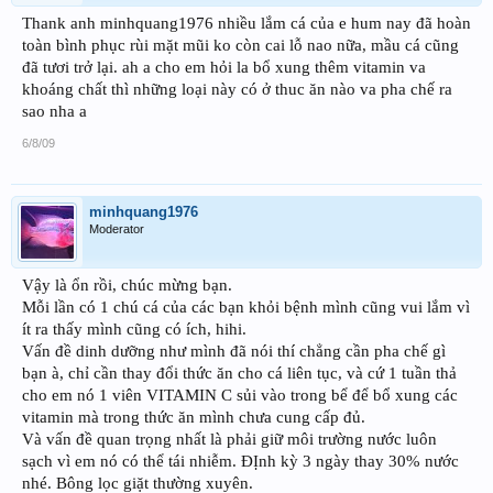
Thank anh minhquang1976 nhiều lắm cá của e hum nay đã hoàn
toàn bình phục rùi mặt mũi ko còn cai lỗ nao nữa, mầu cá cũng
đã tươi trở lại. ah a cho em hỏi la bổ xung thêm vitamin va
khoáng chất thì những loại này có ở thuc ăn nào va pha chế ra
sao nha a
6/8/09
minhquang1976
Moderator
Vậy là ổn rồi, chúc mừng bạn.
Mỗi lần có 1 chú cá của các bạn khỏi bệnh mình cũng vui lắm vì
ít ra thấy mình cũng có ích, hihi.
Vấn đề dinh dưỡng như mình đã nói thí chẳng cần pha chế gì
bạn à, chỉ cần thay đổi thức ăn cho cá liên tục, và cứ 1 tuần thả
cho em nó 1 viên VITAMIN C sủi vào trong bể để bổ xung các
vitamin mà trong thức ăn mình chưa cung cấp đủ.
Và vấn đề quan trọng nhất là phải giữ môi trường nước luôn
sạch vì em nó có thể tái nhiễm. ĐỊnh kỳ 3 ngày thay 30% nước
nhé. Bông lọc giặt thường xuyên.