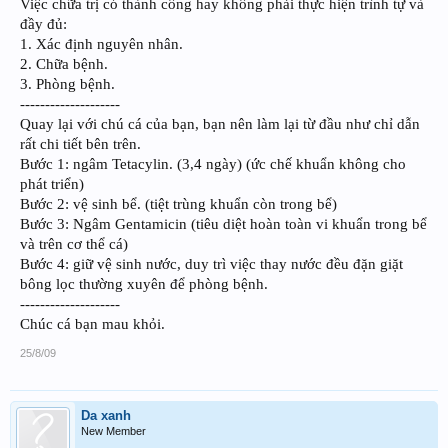
Việc chữa trị có thành công hay không phải thực hiện trình tự và
đầy đủ:
1. Xác định nguyên nhân.
2. Chữa bệnh.
3. Phòng bệnh.
--------------------
Quay lại với chú cá của bạn, bạn nên làm lại từ đầu như chỉ dẫn
rất chi tiết bên trên.
Bước 1: ngâm Tetacylin. (3,4 ngày) (ức chế khuẩn không cho
phát triển)
Bước 2: vệ sinh bể. (tiệt trùng khuẩn còn trong bể)
Bước 3: Ngâm Gentamicin (tiêu diệt hoàn toàn vi khuẩn trong bể
và trên cơ thể cá)
Bước 4: giữ vệ sinh nước, duy trì việc thay nước đều đặn giặt
bông lọc thường xuyên để phòng bệnh.
--------------------
Chúc cá bạn mau khỏi.
25/8/09
Da xanh
New Member