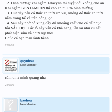
12. Dinh dưỡng: khi ngâm Tetacylin thì tuyệt đối không cho ăn.
Khi ngâm GENTAMICIN thì cho ăn = 50% bình thường.
13. Hút đáy nếu có thức ăn thừa rơi vãi, không để thức ăn thừa
nằm trong bể và trên bông lọc.
14. Sau này nhớ bổ xung đầy đủ khoáng chất cho cá để phục
hồi SẮC ĐẸP. Các lỗ này vẫn có khả năng liền lại như cũ nếu
phát hiện sớm và chữa kịp thời.
Chúc cá bạn mau lành bệnh.
23/7/09
quynhsu
New Member
cám on a minh quang nha
24/7/09
baohoa
New Member