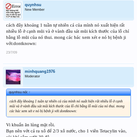
quynhsu
New Member
cách đây khoảng 1 tuần tự nhiên cá của mình nó xuất hiện rất
nhiều lỗ ở cạnh mũi và ở vành đầu sát mũi kích thước của lỗ chỉ
bằng lỗ mũi của nó thui. mong các bác xem xét e nó bị bệnh ji
với:dontknown:
23/7/09
minhquang1976
Moderator
quynhsu nói:
↑
cách đây khoảng 1 tuần tự nhiên cá của mình nó xuất hiện rất nhiều lỗ ở cạnh
mũi và ở vành đầu sát mũi kích thước của lỗ chỉ bằng lỗ mũi của nó thui. mong
các bác xem xét e nó bị bệnh ji với:dontknown:
Vi khuẩn ăn lủng mặt rồi.
Bạn nên vớt cá ra xô để 2/3 xô nước, cho 1 viên Tetacylin vào,
sủi khí cắm sưởi 30 độ.