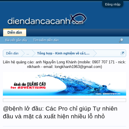
Đăng nhập
Diễn đàn
Bài viết gần đây
Tìm kiếm diễn đàn
Diễn đàn
...
Tổng hợp - Kinh nghiệm về cá La Hán
Liên hệ quảng cáo: anh Nguyễn Long Khánh (mobile: 0907 707 171 - nick:
nlkhanh - email: longkhanh1963@gmail.com)
@bệnh lở đầu: Các Pro chỉ giúp Tự nhiên
đầu và mặt cá xuất hiện nhiều lỗ nhỏ