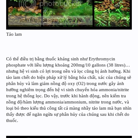
Tảo lam
Có thể điều trị bằng thuốc kháng sinh như Erythromycin
phosphate với liều lượng khoảng 200mg/10 gallons (38 litres)…
nhưng hệ vi sinh có lợi trong nền và lọc cũng bị ảnh hưởng. Khi
tảo lam chết do biện pháp xử lý bằng hóa chất, xác của chúng sẽ
phân hủy và làm giảm nồng độ oxy (O2) trong nước gây ảnh
hưỡng nghiêm trọng đến hệ vi sinh chuyển hóa ammonia/nitrite
trong hệ thống lọc. Do vậy, trước khi hành động, nên kiểm tra
nồng độ/hàm lượng ammonia/ammonium, nitrite trong nước, và
loại bỏ theo kiểu thủ công tất cả màng nhầy tảo lam mà bạn nhìn
thấy được để ngăn ngừa sự phân hủy của chúng sau khi chết do
thuốc.