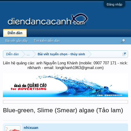
Đăng nhập
Diễn đàn
Bài viết gần đây
Tìm kiếm diễn đàn
Diễn đàn
...
Bài viết tuyển chọn - thủy sinh
Liên hệ quảng cáo: anh Nguyễn Long Khánh (mobile: 0907 707 171 - nick:
nlkhanh - email: longkhanh1963@gmail.com)
Blue-green, Slime (Smear) algae (Tảo lam)
nhixuan