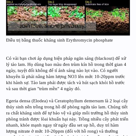
Điều trị bằng thuốc kháng sinh Erythromycin phosphate
Có vài bạn chơi áp dụng biện pháp ngăn sáng (blackout) để xử
lý tảo lam. Họ dùng bao màu đen trùm kín hồ trong thờI gian 4
ngày, tuyệt đối không để tí ánh sáng nào lọt vào. Có người
khuyên là phải nâng hàm lượng NO3 lên mức 10-20ppm trước
khi hành sự. Tảo lam phải được tách và hút sạch khỏi hồ trước
và sau thời gian "trùm mền" 4 ngày đó.
Egeria densa (Elodea) và Ceratophyllum demersum là 2 loại cây
thủy sinh nên trồng trong hồ để phòng ngừa tảo lam. Chúng tiết
ra chất kháng sinh để tự bảo vệ và giúp môi trường hồ thủy sinh
phòng tránh được lòai khuẩn hại này. Trồng nhiều cây phát triển
nhanh, khỏe mạnh ngay từ ngày đầu set up hồ, duy trì hàm
lượng nitrate ở mức 10-20ppm (đối với hồ rong) và thường