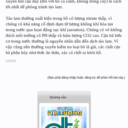
xuyên hút cặn đáy (đối với hồ cá cảnh, không trồng cây) là cách
tốt nhất để phòng tránh tảo lam.
Tảo lam thường xuất hiện trong hồ có lượng nitrate thấp, vì
chúng có khả năng cố định đạm từ lượng không khí hòa tan
trong nước qua họat động sục khí (aeration). Chúng có vẻ không
thích môi trường có PH thấp và hàm lượng CO2 cao. Cặn bã hữu
cơ trong nước thường là nguyên nhân dẫn đến dịch tảo lam. Vì
vậy cũng nên thường xuyên kiểm tra loại bỏ lá già, các chất cặn
bã phân hủy như thức ăn thừa, xác cá chết ra khỏi hồ.
12/6/10
(Bạn phải đăng nhập hoặc đăng ký để phản hồi bài này.)
Quảng cáo