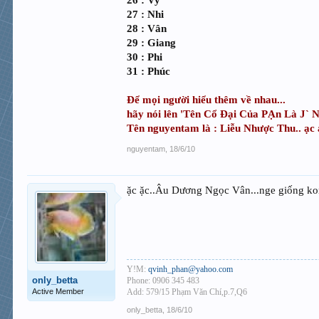
27 : Nhi
28 : Vân
29 : Giang
30 : Phi
31 : Phúc
Để mọi người hiểu thêm về nhau...
hãy nói lên 'Tên Cổ Đại Của PẠn Là J` Nh
Tên nguyentam là : Liễu Nhược Thu.. ạc ạ
nguyentam
,
18/6/10
ặc ặc..Âu Dương Ngọc Vân...nge giống kon
Y!M:
qvinh_phan@yahoo.com
only_betta
Phone: 0906 345 483
Active Member
Add: 579/15 Phạm Văn Chí,p.7,Q6
only_betta
,
18/6/10