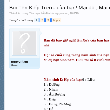
Bói Tên Kiếp Trước của bạn! Mại dô , Mại d
Thảo luận trong '
Tản mạn
' bắt đầu bởi
nguyentam
,
18/6/10
.
Trang 1 của 3 trang
1
2
3
Tiếp >
Bạn đã bao giờ nghĩ tên Xưa của bạn hay 
nhé:
Họ: số cuối cùng trong năm sinh của bạn 
Ví dụ bạn sinh năm 1980 thì số 0 cuối cù
nguyentam
Guest
Năm sinh là Họ của bạn
0 : Liễu
1 : Đường
2 : Nhan
3 : Âu Dương
4 : Diệp
5 : Đông Phương
6 : Đỗ