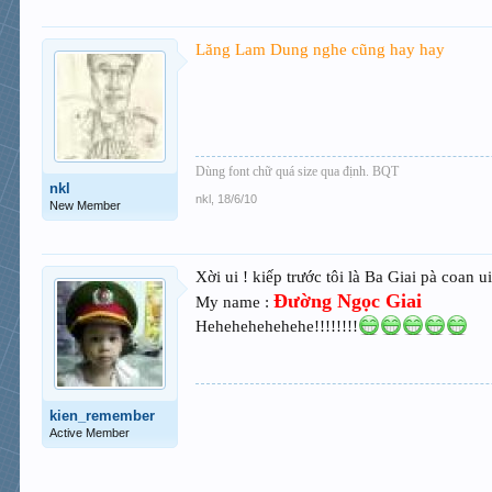
Lăng Lam Dung nghe cũng hay hay
Dùng font chữ quá size qua định. BQT
nkl
nkl
,
18/6/10
New Member
Xời ui ! kiếp trước tôi là Ba Giai pà coan u
Đường Ngọc Giai
My name :
Hehehehehehehe!!!!!!!!
kien_remember
Active Member