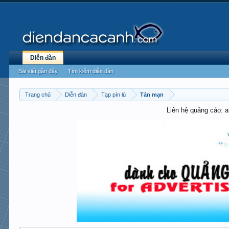
Diễn đàn
Bài viết gần đây
Tìm kiếm diễn đàn
Trang chủ
Diễn đàn
Tạp pín lù
Tản mạn
Liên hệ quảng cáo: 