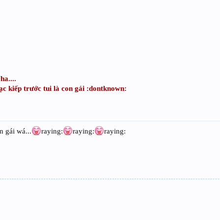
a....
c kiếp trước tui là con gái :dontknown:
 gái wá...
raying:
raying:
raying: