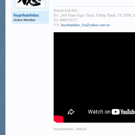
Huỳnh Anh Đức
huynhanhduc
Đ/c: 24/6 Phạm Ngọc Thạch, P.Hiệp Thành, TX.TDM, 
Active Member
Tel: 0986795727
Y/h:
huynhanhduc_lva@yahoo.com.vn
huynhanhduc
,
18/6/10