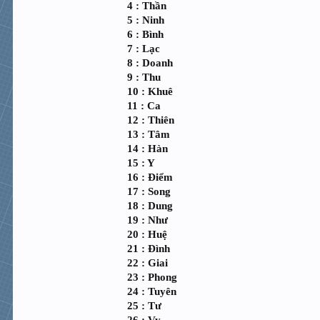
4 : Thần
5 : Ninh
6 : Bình
7 : Lạc
8 : Doanh
9 : Thu
10 : Khuê
11 : Ca
12 : Thiên
13 : Tâm
14 : Hàn
15 : Y
16 : Điểm
17 : Song
18 : Dung
19 : Như
20 : Huệ
21 : Đình
22 : Giai
23 : Phong
24 : Tuyên
25 : Tư
26 : Vy