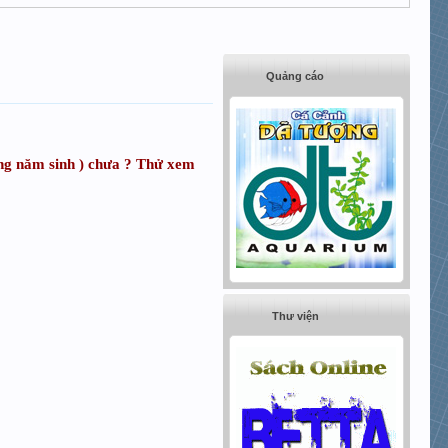
Quảng cáo
háng năm sinh ) chưa ? Thử xem
Thư viện