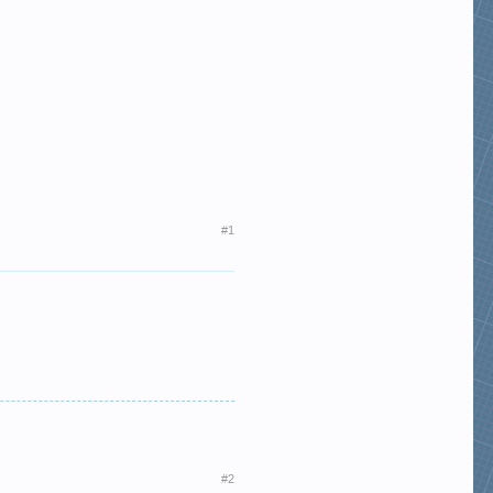
#1
#2